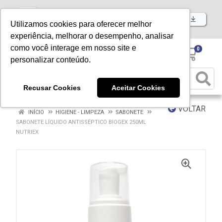
Baixe já nosso APP
Utilizamos cookies para oferecer melhor
experiência, melhorar o desempenho, analisar
como você interage em nosso site e
0
personalizar conteúdo.
Recusar Cookies
Aceitar Cookies
VOLTAR
INÍCIO
HIGIENE - LIMPEZA
SABONETE
SABONETE LÍQUIDO ANTISSÉPTICO BIOGEX 250ML
NUTRIEX