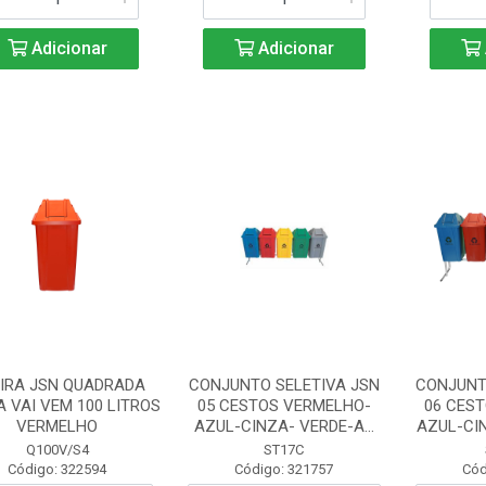
Adicionar
Adicionar
EIRA JSN QUADRADA
CONJUNTO SELETIVA JSN
CONJUNT
 VAI VEM 100 LITROS
05 CESTOS VERMELHO-
06 CES
VERMELHO
AZUL-CINZA- VERDE-A...
AZUL-CIN
Q100V/S4
ST17C
Código: 322594
Código: 321757
Cód