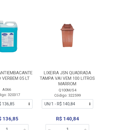
 ANTIEMBACANTE
LIXEIRA JSN QUADRADA
 VERBEM 05 LT
TAMPA VAI VEM 100 LITROS
MARROM
A066
Q100M/S4
igo: 320317
Código: 322599
$ 136,85
R$ 140,84