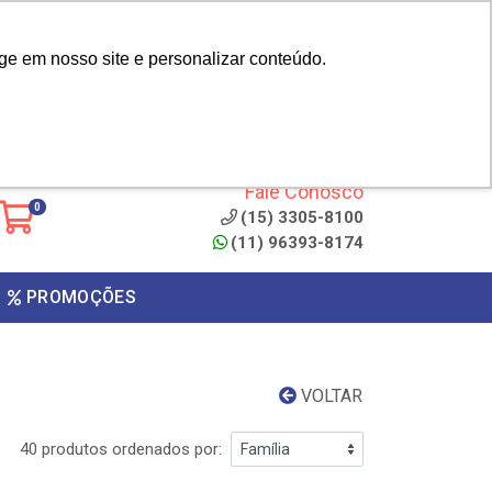
|
cliente? - Cadastrar
Área do Representante
ge em nosso site e personalizar conteúdo.
 de
Clique aqui para copiar o
código
ONTO
Fale Conosco
0
(15) 3305-8100
(11) 96393-8174
PROMOÇÕES
VOLTAR
40 produtos ordenados por: