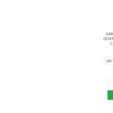
SAB
DESE
C