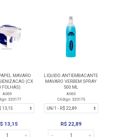
PAPEL MAVARO
LIQUIDO ANTIEMBACANTE
GIENIZACAO (CX
MAVARO VERBEM SPRAY
0 FOLHAS)
500 ML
A069
A065
igo: 320177
Código: 320175
$ 13,15
R$ 22,89