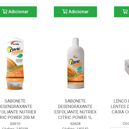
Adicionar
Adicionar
SABONETE
SABONETE
LENCO 
DESENGRAXANTE
DESENGRAXANTE
LENTES 
FOLIANTE NUTRIEX
ESFOLIANTE NUTRIEX
CAIXA C
RIC POWER 200 M...
CITRIC POWER 1L
Cód
63610
63628
Código: 140156
Código: 140142