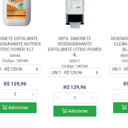
ONETE ESFOLIANTE
REFIL SABONETE
DESENG
NGRAXANTE NUTRIEX
DESENGRAXANTE
CLEAN
ITRIC POWER 4 LT
ESFOLIANTE CITRIC POWER
BL
4L
63644
805
Código: 140180
Cód
63917
Código: 140166
R$ 129,96
R
R$ 129,96
Adicionar
Adicionar