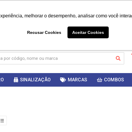
|
Já é cliente? - Entrar
Não é 
experiência, melhorar o desempenho, analisar como você intera
10%
PRIMEIRACOMPRA
 cupom
para
DESC
ganhar
Recusar Cookies
Aceitar Cookies
RO
SINALIZAÇÃO
MARCAS
COMBOS