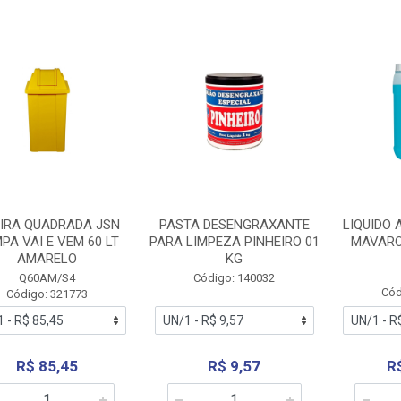
EIRA QUADRADA JSN
PASTA DESENGRAXANTE
LIQUIDO
PA VAI E VEM 60 LT
PARA LIMPEZA PINHEIRO 01
MAVARO
AMARELO
KG
Q60AM/S4
Código: 140032
Cód
Código: 321773
R$ 85,45
R$ 9,57
R