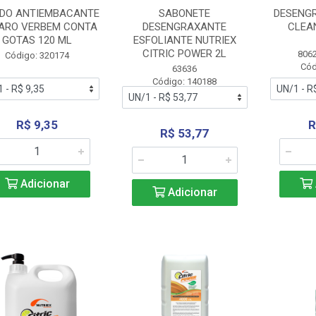
IDO ANTIEMBACANTE
SABONETE
DESENG
ARO VERBEM CONTA
DESENGRAXANTE
CLEAN
GOTAS 120 ML
ESFOLIANTE NUTRIEX
CITRIC POWER 2L
806
Código: 320174
Cód
63636
Código: 140188
R$ 9,35
R
R$ 53,77
Adicionar
Adicionar