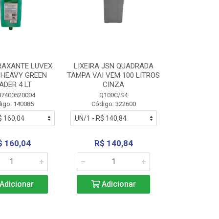
RAXANTE LUVEX
LIXEIRA JSN QUADRADA
 HEAVY GREEN
TAMPA VAI VEM 100 LITROS
ADER 4 LT
CINZA
97400520004
Q100C/S4
igo: 140085
Código: 322600
$ 160,04
R$ 140,84
Adicionar
Adicionar