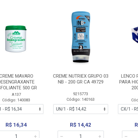
CREME MAVARO
CREME NUTRIEX GRUPO 03
LENCO 
DESENGRAXANTE
NB - 200 GR CA 49729
PARA HI
SFOLIANTE 500 GR
20
9215773
A137
Código: 140163
Código: 140083
Cód
R$ 16,34
R$ 14,42
R