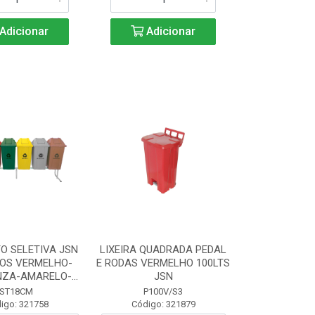
Adicionar
Adicionar
O SELETIVA JSN
LIXEIRA QUADRADA PEDAL
TOS VERMELHO-
E RODAS VERMELHO 100LTS
ZA-AMARELO-...
JSN
ST18CM
P100V/S3
igo: 321758
Código: 321879