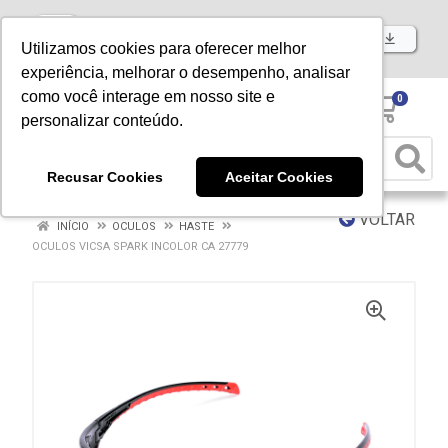
Baixe já nosso APP
Utilizamos cookies para oferecer melhor
experiência, melhorar o desempenho, analisar
como você interage em nosso site e
0
personalizar conteúdo.
Recusar Cookies
Aceitar Cookies
VOLTAR
INÍCIO
OCULOS
HASTE
OCULOS VICSA SPARK INCOLOR CA 27779