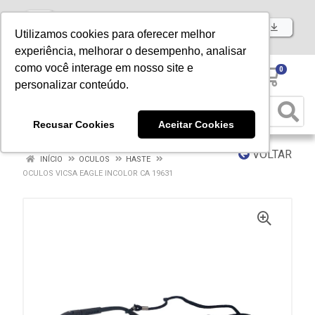
Baixe já nosso APP
Utilizamos cookies para oferecer melhor
experiência, melhorar o desempenho, analisar
como você interage em nosso site e
0
personalizar conteúdo.
Recusar Cookies
Aceitar Cookies
VOLTAR
INÍCIO
OCULOS
HASTE
OCULOS VICSA EAGLE INCOLOR CA 19631