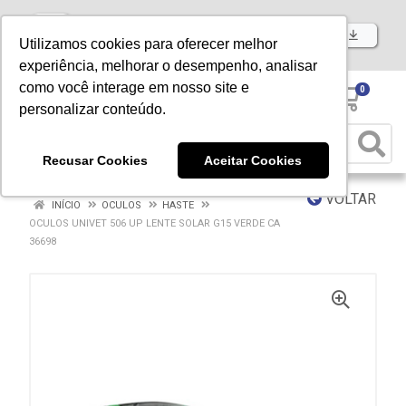
Baixe já nosso APP
Utilizamos cookies para oferecer melhor
experiência, melhorar o desempenho, analisar
como você interage em nosso site e
0
personalizar conteúdo.
Recusar Cookies
Aceitar Cookies
VOLTAR
INÍCIO
OCULOS
HASTE
OCULOS UNIVET 506 UP LENTE SOLAR G15 VERDE CA
36698