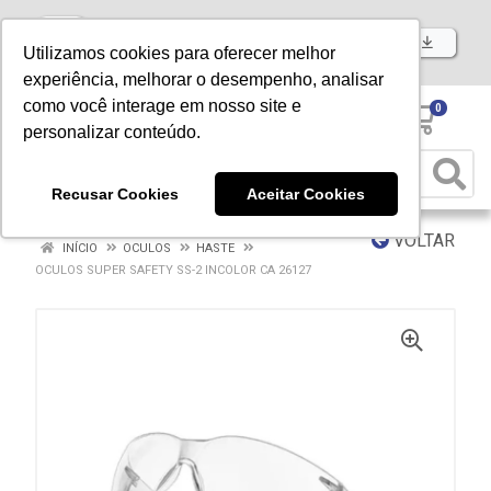
Baixe já nosso APP
Utilizamos cookies para oferecer melhor
experiência, melhorar o desempenho, analisar
como você interage em nosso site e
0
personalizar conteúdo.
Recusar Cookies
Aceitar Cookies
VOLTAR
INÍCIO
OCULOS
HASTE
OCULOS SUPER SAFETY SS-2 INCOLOR CA 26127