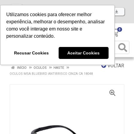
Baixe já nosso APP
Utilizamos cookies para oferecer melhor
experiência, melhorar o desempenho, analisar
como você interage em nosso site e
0
personalizar conteúdo.
Recusar Cookies
Aceitar Cookies
VOLTAR
INÍCIO
OCULOS
HASTE
OCULOS MSA BLUEBIRD ANTIRRISCO CINZA CA 18048