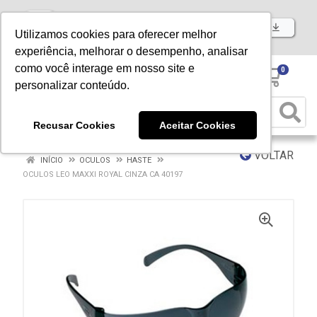
Baixe já nosso APP
Utilizamos cookies para oferecer melhor
experiência, melhorar o desempenho, analisar
como você interage em nosso site e
0
personalizar conteúdo.
Recusar Cookies
Aceitar Cookies
VOLTAR
INÍCIO
OCULOS
HASTE
OCULOS LEO MAXXI ROYAL CINZA CA 40197