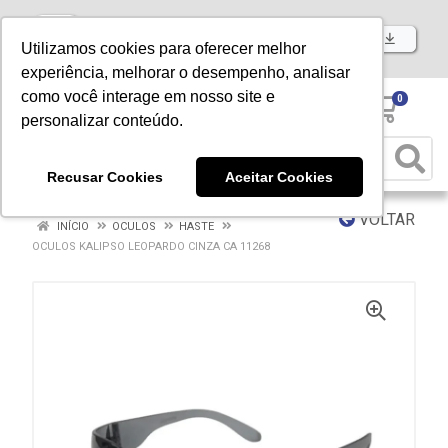
Baixe já nosso APP
Utilizamos cookies para oferecer melhor
experiência, melhorar o desempenho, analisar
como você interage em nosso site e
0
personalizar conteúdo.
Recusar Cookies
Aceitar Cookies
VOLTAR
INÍCIO
OCULOS
HASTE
OCULOS KALIPSO LEOPARDO CINZA CA 11268