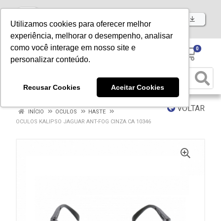
Baixe já nosso APP
Utilizamos cookies para oferecer melhor
experiência, melhorar o desempenho, analisar
como você interage em nosso site e
0
personalizar conteúdo.
Recusar Cookies
Aceitar Cookies
VOLTAR
INÍCIO
OCULOS
HASTE
OCULOS KALIPSO JAGUAR ANT-FOG CINZA CA 10346