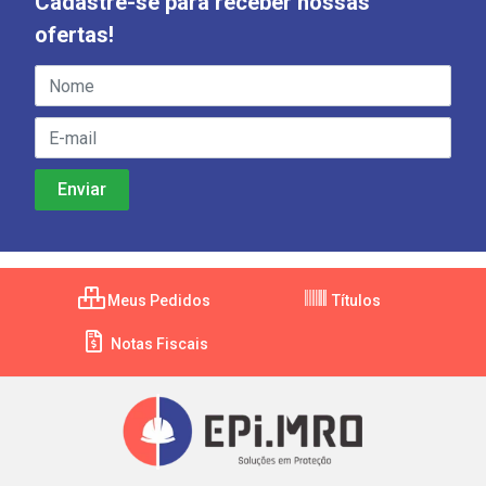
Cadastre-se para receber nossas
ofertas!
Meus Pedidos
Títulos
Notas Fiscais