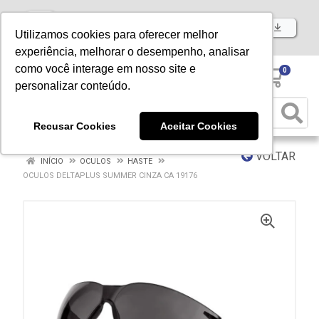
Baixe já nosso APP
Utilizamos cookies para oferecer melhor
experiência, melhorar o desempenho, analisar
como você interage em nosso site e
0
personalizar conteúdo.
Recusar Cookies
Aceitar Cookies
VOLTAR
INÍCIO
OCULOS
HASTE
OCULOS DELTAPLUS SUMMER CINZA CA 19176