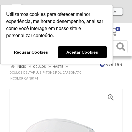
Baixe já nosso APP
Utilizamos cookies para oferecer melhor
experiência, melhorar o desempenho, analisar
como você interage em nosso site e
0
personalizar conteúdo.
Recusar Cookies
Aceitar Cookies
VOLTAR
INÍCIO
OCULOS
HASTE
OCULOS DELTAPLUS PITON2 POLICARBONATO
INCOLOR CA 38174