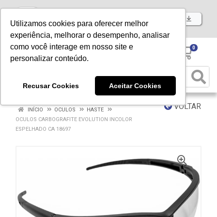
Baixe já nosso APP
Utilizamos cookies para oferecer melhor
experiência, melhorar o desempenho, analisar
como você interage em nosso site e
0
personalizar conteúdo.
Recusar Cookies
Aceitar Cookies
VOLTAR
INÍCIO
OCULOS
HASTE
OCULOS CARBOGRAFITE EVOLUTION INCOLOR
ESPELHADO CA 18697