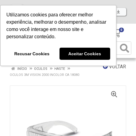
Baixe já nosso APP
Utilizamos cookies para oferecer melhor
experiência, melhorar o desempenho, analisar
como você interage em nosso site e
0
personalizar conteúdo.
Recusar Cookies
Aceitar Cookies
VOLTAR
INÍCIO
OCULOS
HASTE
OCULOS 3M VISION 2000 INCOLOR CA 18080