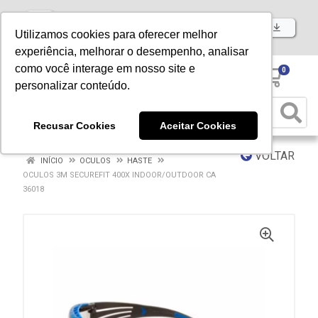
Baixe já nosso APP
Utilizamos cookies para oferecer melhor
experiência, melhorar o desempenho, analisar
como você interage em nosso site e
0
personalizar conteúdo.
Recusar Cookies
Aceitar Cookies
VOLTAR
INÍCIO
OCULOS
HASTE
OCULOS 3M SECUREFIT 400X INDOOR/OUTDOOR CA
36018