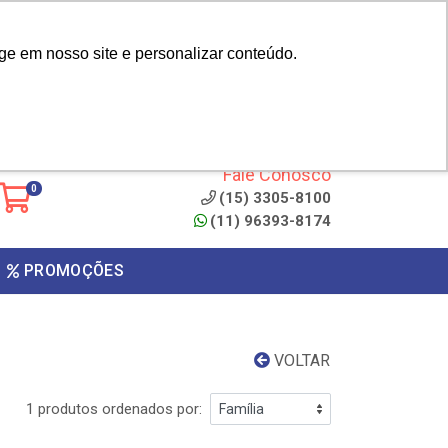
|
cliente? - Cadastrar
Área do Representante
ge em nosso site e personalizar conteúdo.
 de
Clique aqui para copiar o
código
ONTO
Fale Conosco
0
(15) 3305-8100
(11) 96393-8174
PROMOÇÕES
VOLTAR
1 produtos ordenados por: