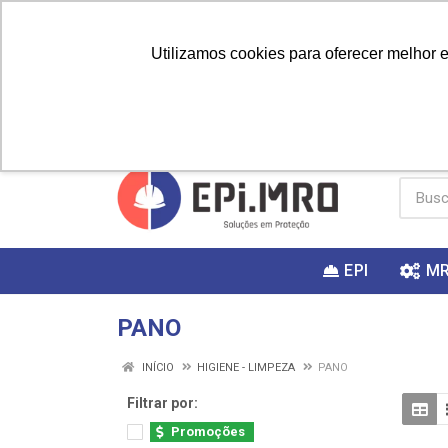
Utilizamos cookies para oferecer melhor 
PRIMEIRA
Vai fazer a
Utilize o
COMPRA?
EPI
M
PANO
INÍCIO
HIGIENE - LIMPEZA
PANO
Filtrar por:
Promoções