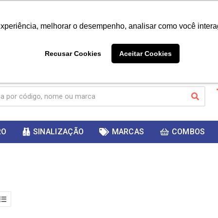
|
Já é cliente? - Entrar
Não é 
experiência, melhorar o desempenho, analisar como você intera
10%
PRIMEIRACOMPRA
 cupom
para
DESC
ganhar
Recusar Cookies
Aceitar Cookies
RO
SINALIZAÇÃO
MARCAS
COMBOS