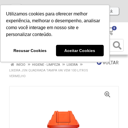
Baixe já nosso APP
Utilizamos cookies para oferecer melhor
experiência, melhorar o desempenho, analisar
como você interage em nosso site e
0
personalizar conteúdo.
Recusar Cookies
Aceitar Cookies
VOLTAR
INÍCIO
HIGIENE - LIMPEZA
LIXEIRA
LIXEIRA JSN QUADRADA TAMPA VAI VEM 100 LITROS
VERMELHO