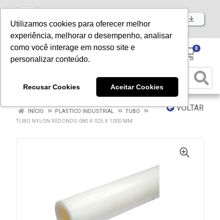
Baixe já nosso APP
Utilizamos cookies para oferecer melhor
experiência, melhorar o desempenho, analisar
como você interage em nosso site e
0
personalizar conteúdo.
Recusar Cookies
Aceitar Cookies
VOLTAR
INÍCIO
PLASTICO INDUSTRIAL
TUBO
TUBO NYLON REDONDO 080 X 025 X 1000 MM