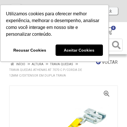
Baixe já nosso APP
Utilizamos cookies para oferecer melhor
experiência, melhorar o desempenho, analisar
como você interage em nosso site e
0
personalizar conteúdo.
Recusar Cookies
Aceitar Cookies
VOLTAR
INÍCIO
ALTURA
TRAVA QUEDAS
TRAVA QUEDAS ATHENAS AT 7070 C P/CORDA DE
12MM C/EXTENSOR EM DUPLA TRAVA