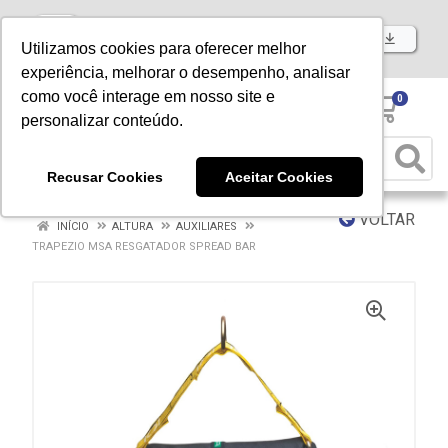
Baixe já nosso APP
Utilizamos cookies para oferecer melhor
experiência, melhorar o desempenho, analisar
como você interage em nosso site e
0
personalizar conteúdo.
Recusar Cookies
Aceitar Cookies
VOLTAR
INÍCIO
ALTURA
AUXILIARES
TRAPEZIO MSA RESGATADOR SPREAD BAR