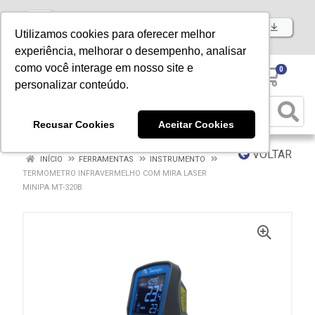
Baixe já nosso APP
Utilizamos cookies para oferecer melhor
experiência, melhorar o desempenho, analisar
como você interage em nosso site e
0
personalizar conteúdo.
Recusar Cookies
Aceitar Cookies
VOLTAR
INÍCIO
FERRAMENTAS
INSTRUMENTO
TERMOMETRO INFRAVERMELHO COM MIRA LASER
MINIPA MT-320B