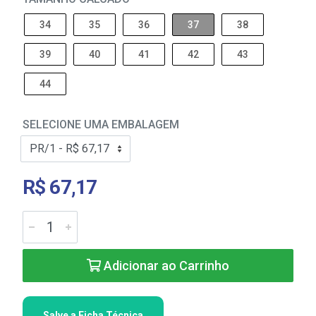
34
35
36
37
38
39
40
41
42
43
44
SELECIONE UMA EMBALAGEM
R$ 67,17
Adicionar ao Carrinho
Salve a Ficha Técnica