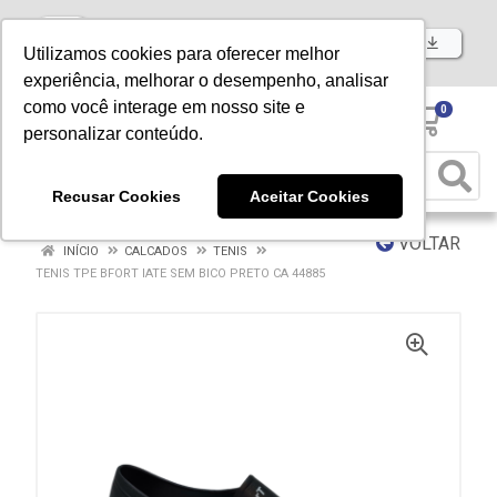
Baixe já nosso APP
Utilizamos cookies para oferecer melhor
experiência, melhorar o desempenho, analisar
como você interage em nosso site e
0
personalizar conteúdo.
Recusar Cookies
Aceitar Cookies
VOLTAR
INÍCIO
CALCADOS
TENIS
TENIS TPE BFORT IATE SEM BICO PRETO CA 44885