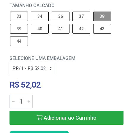
TAMANHO CALCADO
33
34
36
37
38
39
40
41
42
43
44
SELECIONE UMA EMBALAGEM
R$ 52,02
Adicionar ao Carrinho