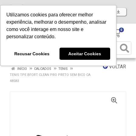
Baixe já nosso APP
Utilizamos cookies para oferecer melhor
experiência, melhorar o desempenho, analisar
como você interage em nosso site e
0
personalizar conteúdo.
Recusar Cookies
Aceitar Cookies
VOLTAR
INÍCIO
CALCADOS
TENIS
TENIS TPE BFORT CLEAN PRO PRETO SEM BICO CA
48583