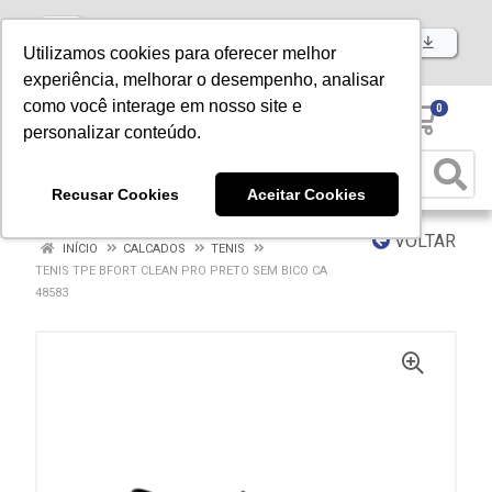
Baixe já nosso APP
Utilizamos cookies para oferecer melhor
experiência, melhorar o desempenho, analisar
como você interage em nosso site e
0
personalizar conteúdo.
Recusar Cookies
Aceitar Cookies
VOLTAR
INÍCIO
CALCADOS
TENIS
TENIS TPE BFORT CLEAN PRO PRETO SEM BICO CA
48583