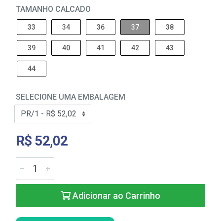
TAMANHO CALCADO
33
34
36
37
38
39
40
41
42
43
44
SELECIONE UMA EMBALAGEM
R$ 52,02
Adicionar ao Carrinho