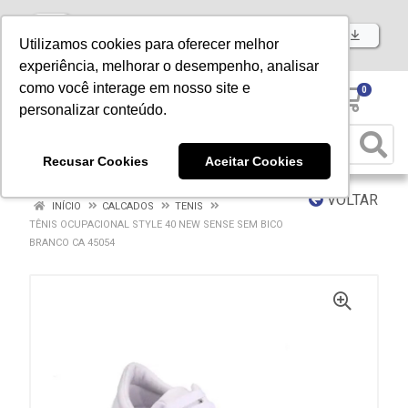
Baixe já nosso APP
Utilizamos cookies para oferecer melhor
experiência, melhorar o desempenho, analisar
como você interage em nosso site e
0
personalizar conteúdo.
Recusar Cookies
Aceitar Cookies
VOLTAR
INÍCIO
CALCADOS
TENIS
TÊNIS OCUPACIONAL STYLE 40 NEW SENSE SEM BICO
BRANCO CA 45054