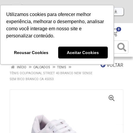
Baixe já nosso APP
Utilizamos cookies para oferecer melhor
experiência, melhorar o desempenho, analisar
como você interage em nosso site e
0
personalizar conteúdo.
Recusar Cookies
Aceitar Cookies
VOLTAR
INÍCIO
CALCADOS
TENIS
TÊNIS OCUPACIONAL STREET 40 BRANCO NEW SENSE
SEM BICO BRANCO CA 45053