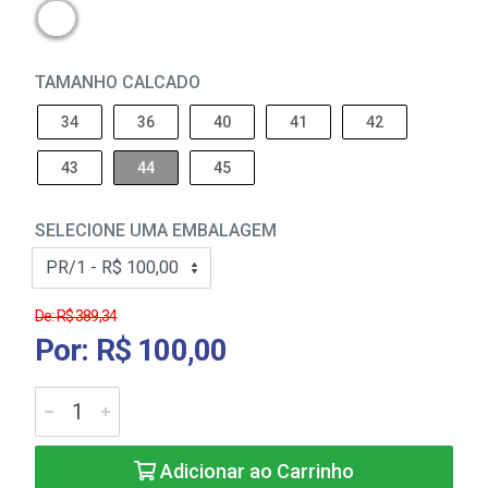
TAMANHO CALCADO
34
36
40
41
42
43
44
45
SELECIONE UMA EMBALAGEM
De: R$ 389,34
Por: R$ 100,00
Adicionar ao Carrinho