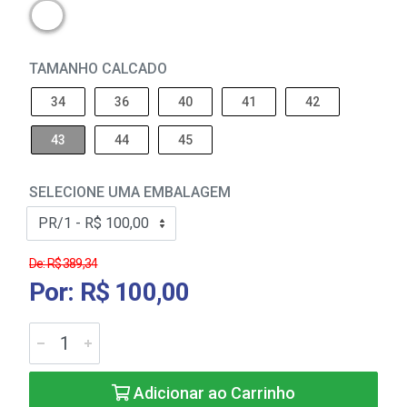
TAMANHO CALCADO
34
36
40
41
42
43
44
45
SELECIONE UMA EMBALAGEM
De: R$ 389,34
Por: R$ 100,00
Adicionar ao Carrinho