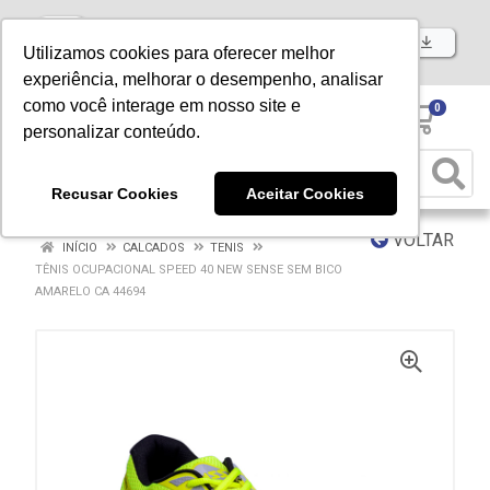
Baixe já nosso APP
Utilizamos cookies para oferecer melhor
experiência, melhorar o desempenho, analisar
como você interage em nosso site e
0
personalizar conteúdo.
Recusar Cookies
Aceitar Cookies
VOLTAR
INÍCIO
CALCADOS
TENIS
TÊNIS OCUPACIONAL SPEED 40 NEW SENSE SEM BICO
AMARELO CA 44694