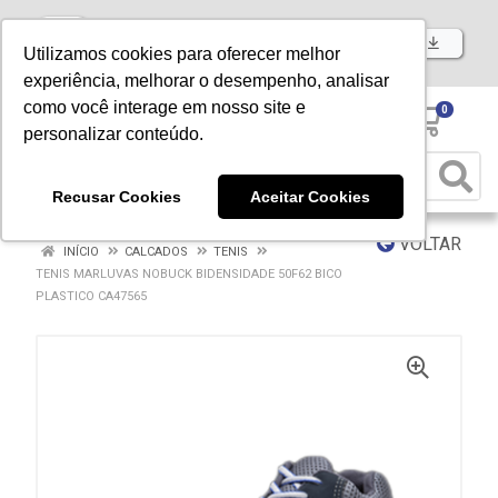
Baixe já nosso APP
Utilizamos cookies para oferecer melhor
experiência, melhorar o desempenho, analisar
como você interage em nosso site e
0
personalizar conteúdo.
Recusar Cookies
Aceitar Cookies
VOLTAR
INÍCIO
CALCADOS
TENIS
TENIS MARLUVAS NOBUCK BIDENSIDADE 50F62 BICO
PLASTICO CA47565