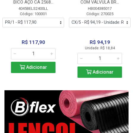
BICO AÇO CA 2568...
COM VALVULA BR...
4045BELS2400LL
HB004385017
Código: 100001
Código: 270025
R$ 117,90
R$ 94,19
Unidade: R$ 18,84
Adicionar
Adicionar