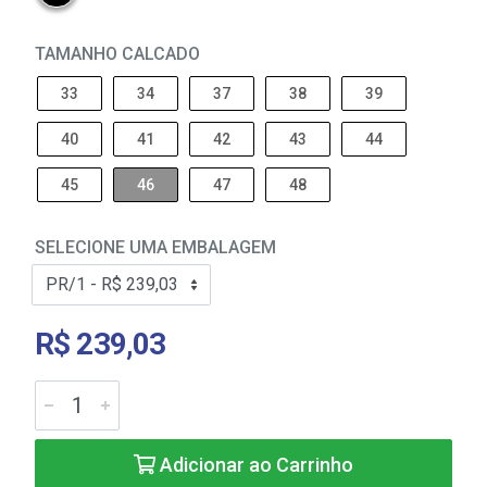
TAMANHO CALCADO
33
34
37
38
39
40
41
42
43
44
45
46
47
48
SELECIONE UMA EMBALAGEM
R$ 239,03
Adicionar ao Carrinho