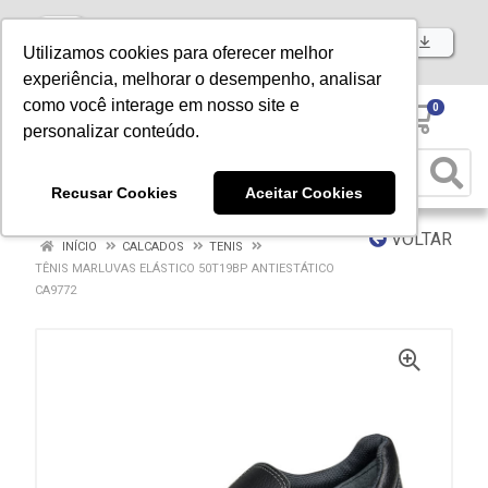
Baixe já nosso APP
Utilizamos cookies para oferecer melhor
experiência, melhorar o desempenho, analisar
como você interage em nosso site e
0
personalizar conteúdo.
Recusar Cookies
Aceitar Cookies
VOLTAR
INÍCIO
CALCADOS
TENIS
TÊNIS MARLUVAS ELÁSTICO 50T19BP ANTIESTÁTICO
CA9772