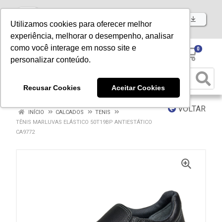
Baixe já nosso APP
Utilizamos cookies para oferecer melhor
experiência, melhorar o desempenho, analisar
como você interage em nosso site e
0
personalizar conteúdo.
Recusar Cookies
Aceitar Cookies
VOLTAR
INÍCIO
CALCADOS
TENIS
TÊNIS MARLUVAS ELÁSTICO 50T19BP ANTIESTÁTICO
CA9772