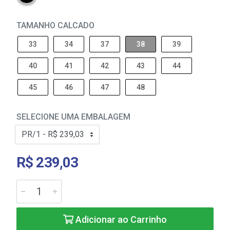
TAMANHO CALCADO
33
34
37
38
39
40
41
42
43
44
45
46
47
48
SELECIONE UMA EMBALAGEM
R$ 239,03
Adicionar ao Carrinho