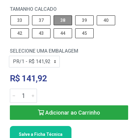
TAMANHO CALCADO
33
37
38
39
40
42
43
44
45
SELECIONE UMA EMBALAGEM
R$ 141,92
Adicionar ao Carrinho
Salve a Ficha Técnica