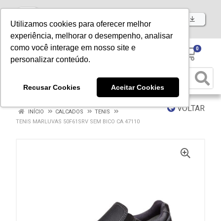
Baixe já nosso APP
Utilizamos cookies para oferecer melhor
experiência, melhorar o desempenho, analisar
como você interage em nosso site e
0
personalizar conteúdo.
Recusar Cookies
Aceitar Cookies
VOLTAR
INÍCIO
CALCADOS
TENIS
TENIS MARLUVAS 50F61SRV SEM BICO CA 47110