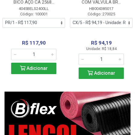
BICO AÇO CA 2568...
COM VALVULA BR...
4045BELS2400LL
HB004385017
Código: 100001
Código: 270025
R$ 117,90
R$ 94,19
Unidade: R$ 18,84
Adicionar
Adicionar