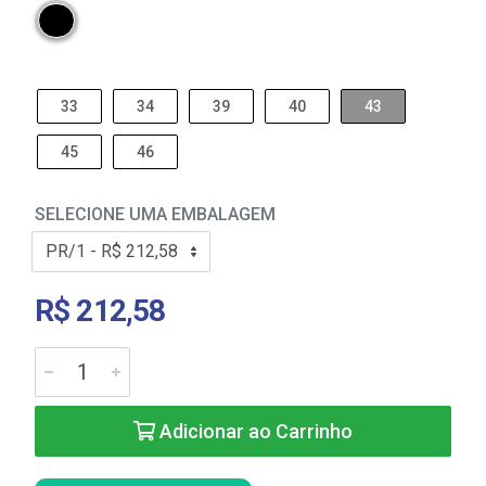
33
34
39
40
43
45
46
SELECIONE UMA EMBALAGEM
R$ 212,58
Adicionar ao Carrinho