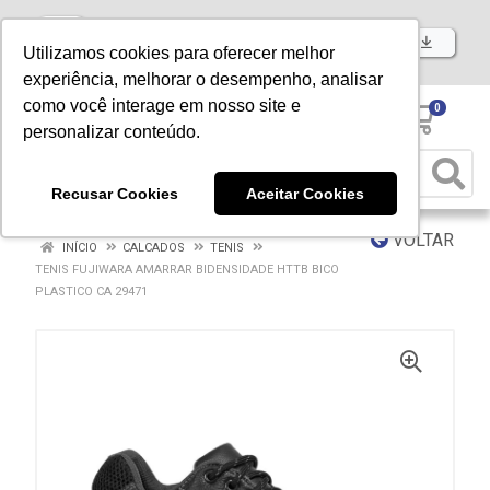
Baixe já nosso APP
Utilizamos cookies para oferecer melhor
experiência, melhorar o desempenho, analisar
como você interage em nosso site e
0
personalizar conteúdo.
Recusar Cookies
Aceitar Cookies
VOLTAR
INÍCIO
CALCADOS
TENIS
TENIS FUJIWARA AMARRAR BIDENSIDADE HTTB BICO
PLASTICO CA 29471