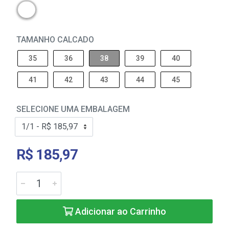
TAMANHO CALCADO
35
36
38
39
40
41
42
43
44
45
SELECIONE UMA EMBALAGEM
R$ 185,97
Adicionar ao Carrinho