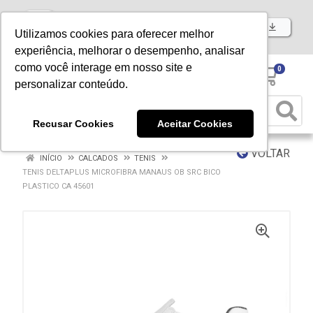
Baixe já nosso APP
Utilizamos cookies para oferecer melhor
experiência, melhorar o desempenho, analisar
como você interage em nosso site e
0
personalizar conteúdo.
Recusar Cookies
Aceitar Cookies
VOLTAR
INÍCIO
CALCADOS
TENIS
TENIS DELTAPLUS MICROFIBRA MANAUS OB SRC BICO
PLASTICO CA 45601