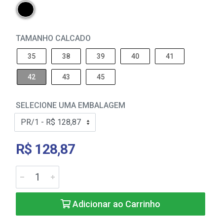
TAMANHO CALCADO
35
38
39
40
41
42
43
45
SELECIONE UMA EMBALAGEM
R$ 128,87
Adicionar ao Carrinho