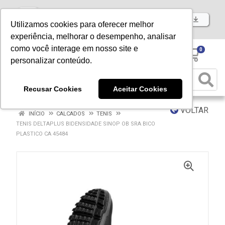
Baixe já nosso APP
Utilizamos cookies para oferecer melhor
experiência, melhorar o desempenho, analisar
como você interage em nosso site e
0
personalizar conteúdo.
Recusar Cookies
Aceitar Cookies
VOLTAR
INÍCIO
CALCADOS
TENIS
TENIS DELTAPLUS BIDENSIDADE SINOP OB SRA BICO
PLASTICO CA 45484