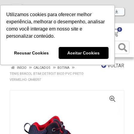
Baixe já nosso APP
Utilizamos cookies para oferecer melhor
experiência, melhorar o desempenho, analisar
como você interage em nosso site e
0
personalizar conteúdo.
Recusar Cookies
Aceitar Cookies
VOLTAR
INÍCIO
CALCADOS
BOTINA
TENIS BRACOL BTIM DETROIT BICO PVC PRETO
VERMELHO CA48397