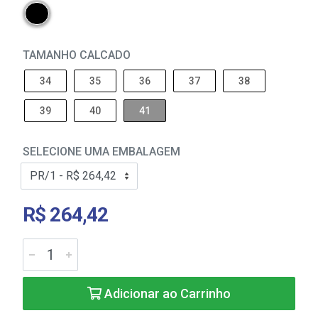
TAMANHO CALCADO
34
35
36
37
38
39
40
41
SELECIONE UMA EMBALAGEM
R$ 264,42
Adicionar ao Carrinho