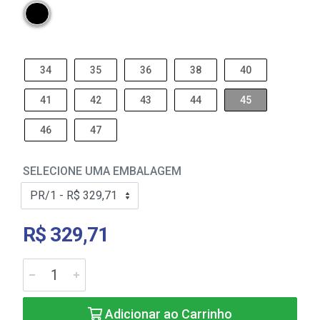
34
35
36
38
40
41
42
43
44
45
46
47
SELECIONE UMA EMBALAGEM
R$ 329,71
Adicionar ao Carrinho