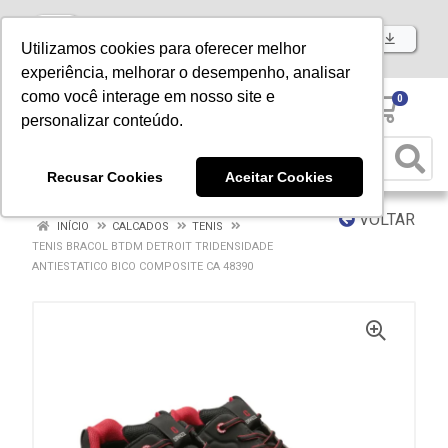
Baixe já nosso APP
Utilizamos cookies para oferecer melhor
experiência, melhorar o desempenho, analisar
como você interage em nosso site e
0
personalizar conteúdo.
Recusar Cookies
Aceitar Cookies
VOLTAR
INÍCIO
CALCADOS
TENIS
TENIS BRACOL BTDM DETROIT TRIDENSIDADE
ANTIESTATICO BICO COMPOSITE CA 48390