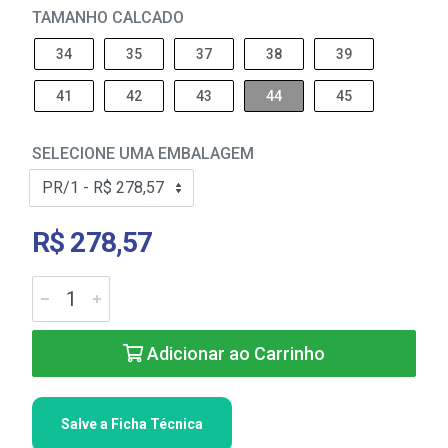
TAMANHO CALCADO
34
35
37
38
39
41
42
43
44
45
SELECIONE UMA EMBALAGEM
R$ 278,57
Adicionar ao Carrinho
Salve a Ficha Técnica