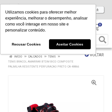
Baixe já nosso APP
Utilizamos cookies para oferecer melhor
experiência, melhorar o desempenho, analisar
como você interage em nosso site e
0
personalizar conteúdo.
Recusar Cookies
Aceitar Cookies
VOLTAR
INÍCIO
CALCADOS
TENIS
TENIS BRACOL AMARRAR BTDM BICO COMPOSITE
PALMILHA RESISTENTE PERFURACAO PRETO CA 48866