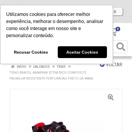
Baixe já nosso APP
Utilizamos cookies para oferecer melhor
experiência, melhorar o desempenho, analisar
como você interage em nosso site e
0
personalizar conteúdo.
Recusar Cookies
Aceitar Cookies
VOLTAR
INÍCIO
CALCADOS
TENIS
TENIS BRACOL AMARRAR BTDM BICO COMPOSITE
PALMILHA RESISTENTE PERFURACAO PRETO CA 48866