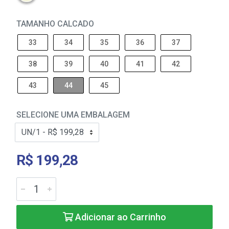
TAMANHO CALCADO
33
34
35
36
37
38
39
40
41
42
43
44
45
SELECIONE UMA EMBALAGEM
R$ 199,28
Adicionar ao Carrinho