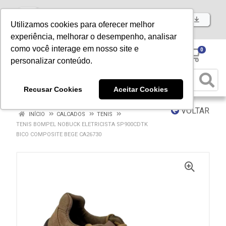
Baixe já nosso APP
Utilizamos cookies para oferecer melhor
experiência, melhorar o desempenho, analisar
como você interage em nosso site e
0
personalizar conteúdo.
Recusar Cookies
Aceitar Cookies
VOLTAR
INÍCIO
CALCADOS
TENIS
TENIS BOMPEL NOBUCK ELETRICISTA SP900CDTK
BICO COMPOSITE BEGE CA26730