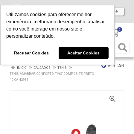
Baixe já nosso APP
Utilizamos cookies para oferecer melhor
experiência, melhorar o desempenho, analisar
como você interage em nosso site e
0
personalizar conteúdo.
Recusar Cookies
Aceitar Cookies
VOLTAR
INÍCIO
CALCADOS
TENIS
TENIS AMARRAR CONFORTO TV67 COMPOSITE PRETO
40 CA 42955