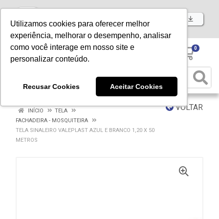
Baixe já nosso APP
Utilizamos cookies para oferecer melhor
experiência, melhorar o desempenho, analisar
como você interage em nosso site e
0
personalizar conteúdo.
Recusar Cookies
Aceitar Cookies
VOLTAR
INÍCIO
TELA
FACHADEIRA - MOSQUITEIRA
TELA SINALEIRO VALEPLAST AZUL E BRANCO 1,20 X 50
METROS