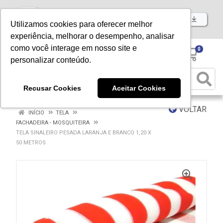
Baixe já nosso APP
Utilizamos cookies para oferecer melhor
experiência, melhorar o desempenho, analisar
como você interage em nosso site e
0
personalizar conteúdo.
Recusar Cookies
Aceitar Cookies
VOLTAR
INÍCIO
TELA
FACHADEIRA - MOSQUITEIRA
TELA SINALEIRO PESADA LARANJA E BRANCO 1,20 X
50 METROS