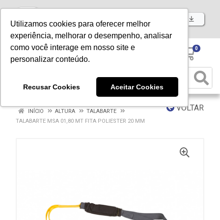
Baixe já nosso APP
Utilizamos cookies para oferecer melhor
experiência, melhorar o desempenho, analisar
como você interage em nosso site e
0
personalizar conteúdo.
Recusar Cookies
Aceitar Cookies
VOLTAR
INÍCIO
ALTURA
TALABARTE
TALABARTE MSA 01,80 MT FITA POLIESTER 20 MM