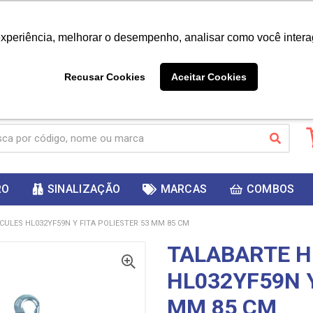
|
Já é cliente? - Entrar
Não é 
experiência, melhorar o desempenho, analisar como você intera
10%
PRIMEIRACOMPRA
 cupom
para
DESC
ganhar
Recusar Cookies
Aceitar Cookies
RO
SINALIZAÇÃO
MARCAS
COMBOS
CULES HL032YF59N Y FITA POLIESTER 53 MM 85 CM
TALABARTE 
HL032YF59N Y
MM 85 CM