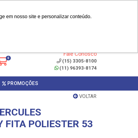
|
cliente? - Cadastrar
Área do Representante
ge em nosso site e personalizar conteúdo.
 de
Clique aqui para copiar o
código
ONTO
Fale Conosco
0
(15) 3305-8100
(11) 96393-8174
PROMOÇÕES
VOLTAR
HERCULES
 FITA POLIESTER 53