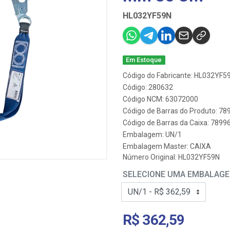
HL032YF59N
Em Estoque
Código do Fabricante: HL032YF5
Código: 280632
Código NCM: 63072000
Código de Barras do Produto: 7
Código de Barras da Caixa: 789
Embalagem: UN/1
Embalagem Master: CAIXA
Número Original: HL032YF59N
SELECIONE UMA EMBALAG
R$ 362,59