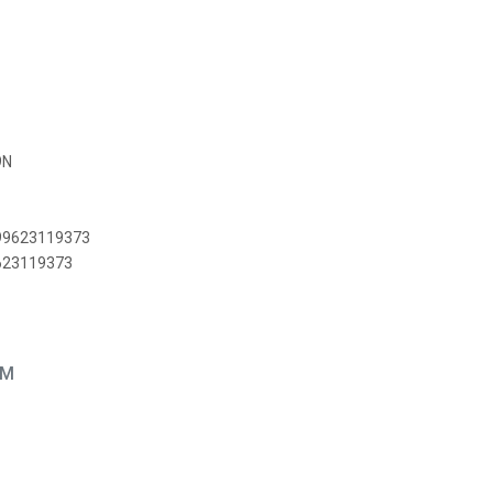
9N
899623119373
9623119373
EM