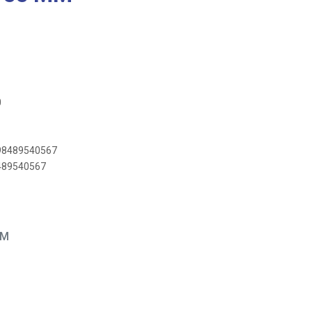
0
898489540567
8489540567
EM