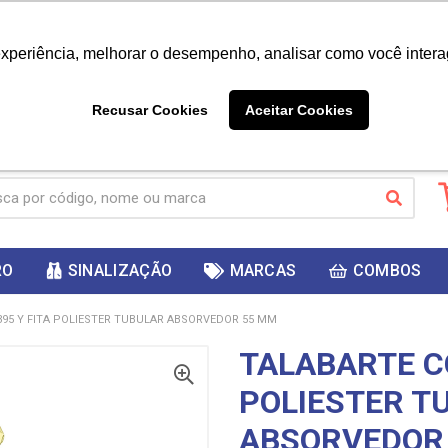
|
Já é cliente? - Entrar
Não é 
experiência, melhorar o desempenho, analisar como você intera
10%
PRIMEIRACOMPRA
 cupom
para
DESC
ganhar
Recusar Cookies
Aceitar Cookies
RO
SINALIZAÇÃO
MARCAS
COMBOS
395 Y FITA POLIESTER TUBULAR ABSORVEDOR 55 MM
TALABARTE CG
POLIESTER T
ABSORVEDOR