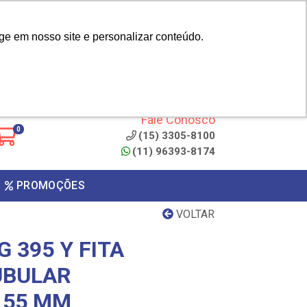
|
cliente? - Cadastrar
Área do Representante
ge em nosso site e personalizar conteúdo.
 de
Clique aqui para copiar o
código
ONTO
Fale Conosco
0
(15) 3305-8100
(11) 96393-8174
PROMOÇÕES
VOLTAR
 395 Y FITA
UBULAR
 55 MM