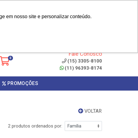
|
cliente? - Cadastrar
Área do Representante
ge em nosso site e personalizar conteúdo.
 de
Clique aqui para copiar o
código
ONTO
Fale Conosco
0
(15) 3305-8100
(11) 96393-8174
PROMOÇÕES
VOLTAR
2 produtos ordenados por: