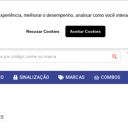
|
Já é cliente? - Entrar
Não é 
experiência, melhorar o desempenho, analisar como você intera
10%
PRIMEIRACOMPRA
 cupom
para
DESC
ganhar
Recusar Cookies
Aceitar Cookies
RO
SINALIZAÇÃO
MARCAS
COMBOS