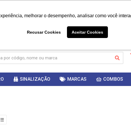
|
Já é cliente? - Entrar
Não é 
experiência, melhorar o desempenho, analisar como você intera
10%
PRIMEIRACOMPRA
 cupom
para
DESC
ganhar
Recusar Cookies
Aceitar Cookies
RO
SINALIZAÇÃO
MARCAS
COMBOS