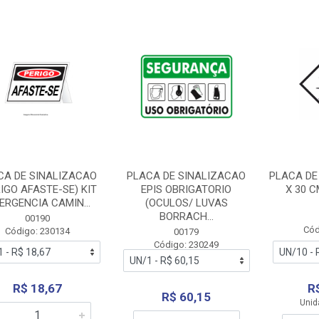
CA DE SINALIZACAO
PLACA DE SINALIZACAO
PLACA DE
IGO AFASTE-SE) KIT
EPIS OBRIGATORIO
X 30 C
ERGENCIA CAMIN...
(OCULOS/ LUVAS
BORRACH...
00190
Cód
Código: 230134
00179
Código: 230249
R$ 18,67
R
R$ 60,15
Unid