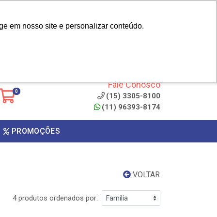
|
cliente? - Cadastrar
Área do Representante
ge em nosso site e personalizar conteúdo.
 de
Clique aqui para copiar o
código
ONTO
Fale Conosco
0
(15) 3305-8100
(11) 96393-8174
PROMOÇÕES
VOLTAR
4 produtos ordenados por: